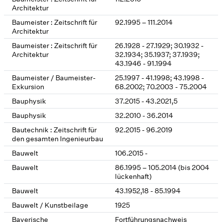
Architektur
Baumeister : Zeitschrift für
92.1995 – 111.2014
Architektur
Baumeister : Zeitschrift für
26.1928 - 27.1929; 30.1932 -
Architektur
32.1934; 35.1937; 37.1939;
43.1946 - 91.1994
Baumeister / Baumeister-
25.1997 - 41.1998; 43.1998 -
Exkursion
68.2002; 70.2003 - 75.2004
Bauphysik
37.2015 - 43.2021,5
Bauphysik
32.2010 - 36.2014
Bautechnik : Zeitschrift für
92.2015 - 96.2019
den gesamten Ingenieurbau
Bauwelt
106.2015 -
Bauwelt
86.1995 – 105.2014 (bis 2004
lückenhaft)
Bauwelt
43.1952,18 - 85.1994
Bauwelt / Kunstbeilage
1925
Bayerische
Fortführungsnachweis