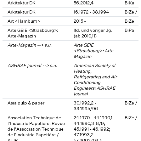
Arkitektur DK
56.2012,4
BiKa
Arkitektur DK
16.1972 - 38.1994
BiZe / 
Art <Hamburg>
2015 -
BiZe
Arte GEIE <Strasbourg>:
lfd. und voriger Jg.
BiPa
Arte-Magazin
(ab 2010,11)
Arte-Magazin --> s.u.
Arte GEIE
<Strasbourg>: Arte-
Magazin
ASHRAE journal --> s.u.
American Society of
Heating,
Refrigerating and Air
Conditioning
Engineers: ASHRAE
journal
Asia pulp & paper
30.1992,2 -
BiZe / 
33.1995/96
Association Technique de
24.1970 - 44.1990,1;
BiZe / 
l'Industrie Papetière: Revue
44.1990,3-8/9;
de l'Association Technique
45.1991 - 46.1992;
de l'Industrie Papetière /
47.1993,2 -
ATIP
57.2003/04,5