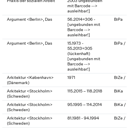
Praxis der sozialen Arbeit
2003 ungebunden
mit Barcode -->
ausleihbar!]
Argument <Berlin>, Das
56.2014=306 -
BiPa
[ungebunden mit
Barcode -->
ausleihbar!]
Argument <Berlin>, Das
15.1973 -
BiPa / 
55.2013=305
(lückenhaft)
[ungebunden mit
Barcode -->
ausleihbar!]
Arkitektur <København>
1971
BiZe / 
(Dänemark)
Arkitektur <Stockholm>
115.2015 – 118.2018
BiKa
(Schweden)
Arkitektur <Stockholm>
95.1995 – 114.2014
BiKa / 
(Schweden)
Arkitektur <Stockholm>
81.1981 - 94.1994
BiZe / 
(Schweden)