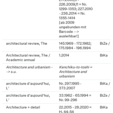
226.2009,11 = Nr.
1299-1353; 227.2010
- 236.2014 = Nr.
1355-1414
[ab 2009
ungebunden mit
Barcode -->
ausleihbar!]
architectural review, The
145.1969 - 172.1982;
BiZe / 
175.1984 - 196.1994
Architectural review, The /
1.2014
BiKa
Academic annual
Architecture and urbanism -
Kenchiku-to-toshi =
-> s.u.
Architecture and
urbanism
architecture d'aujourd'hui,
Nr. 297.1995 -
BiKa / 
L'
373.2007
architecture d'aujourd'hui,
33.1962 - 65.1994 =
BiZe / 
L'
Nr. 99-296
Architecture + detail
22.2015 - 28.2020 =
BiKa
H. 44-54