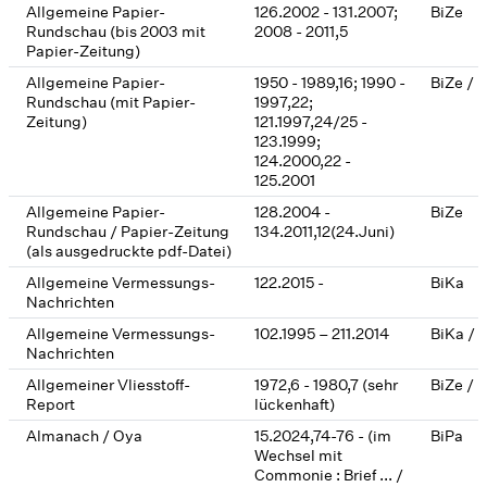
Allgemeine Papier-
126.2002 - 131.2007;
BiZe
Rundschau (bis 2003 mit
2008 - 2011,5
Papier-Zeitung)
Allgemeine Papier-
1950 - 1989,16; 1990 -
BiZe / 
Rundschau (mit Papier-
1997,22;
Zeitung)
121.1997,24/25 -
123.1999;
124.2000,22 -
125.2001
Allgemeine Papier-
128.2004 -
BiZe
Rundschau / Papier-Zeitung
134.2011,12(24.Juni)
(als ausgedruckte pdf-Datei)
Allgemeine Vermessungs-
122.2015 -
BiKa
Nachrichten
Allgemeine Vermessungs-
102.1995 – 211.2014
BiKa / 
Nachrichten
Allgemeiner Vliesstoff-
1972,6 - 1980,7 (sehr
BiZe / 
Report
lückenhaft)
Almanach / Oya
15.2024,74-76 - (im
BiPa
Wechsel mit
Commonie : Brief ... /