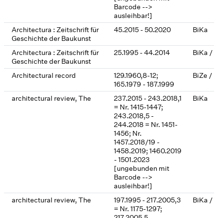
Barcode -->
ausleihbar!]
Architectura : Zeitschrift für
45.2015 - 50.2020
BiKa
Geschichte der Baukunst
Architectura : Zeitschrift für
25.1995 - 44.2014
BiKa / 
Geschichte der Baukunst
Architectural record
129.1960,8-12;
BiZe / 
165.1979 - 187.1999
architectural review, The
237.2015 - 243.2018,1
BiKa
= Nr. 1415-1447;
243.2018,5 -
244.2018 = Nr. 1451-
1456; Nr.
1457.2018/19 -
1458.2019; 1460.2019
- 1501.2023
[ungebunden mit
Barcode -->
ausleihbar!]
architectural review, The
197.1995 - 217.2005,3
BiKa / 
= Nr. 1175-1297;
217.2005,5 -