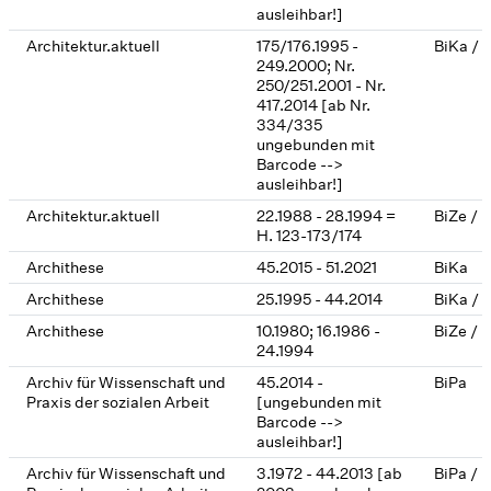
ausleihbar!]
Architektur.aktuell
175/176.1995 -
BiKa / 
249.2000; Nr.
250/251.2001 - Nr.
417.2014 [ab Nr.
334/335
ungebunden mit
Barcode -->
ausleihbar!]
Architektur.aktuell
22.1988 - 28.1994 =
BiZe / 
H. 123-173/174
Archithese
45.2015 - 51.2021
BiKa
Archithese
25.1995 - 44.2014
BiKa / 
Archithese
10.1980; 16.1986 -
BiZe / 
24.1994
Archiv für Wissenschaft und
45.2014 -
BiPa
Praxis der sozialen Arbeit
[ungebunden mit
Barcode -->
ausleihbar!]
Archiv für Wissenschaft und
3.1972 - 44.2013 [ab
BiPa / 