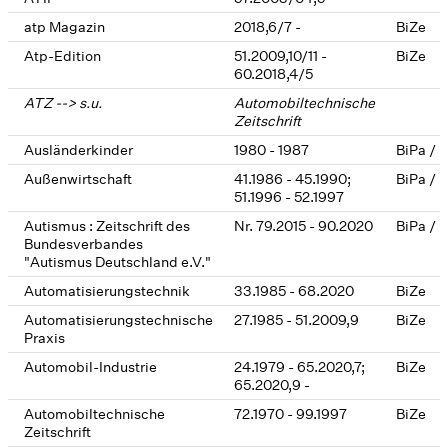
atp Magazin
2018,6/7 -
BiZe
Atp-Edition
51.2009,10/11 -
BiZe
60.2018,4/5
ATZ --> s.u.
Automobiltechnische
Zeitschrift
Ausländerkinder
1980 - 1987
BiPa / 
Außenwirtschaft
41.1986 - 45.1990;
BiPa / 
51.1996 - 52.1997
Autismus : Zeitschrift des
Nr. 79.2015 - 90.2020
BiPa / 
Bundesverbandes
"Autismus Deutschland e.V."
Automatisierungstechnik
33.1985 - 68.2020
BiZe
Automatisierungstechnische
27.1985 - 51.2009,9
BiZe
Praxis
Automobil-Industrie
24.1979 - 65.2020,7;
BiZe
65.2020,9 -
Automobiltechnische
72.1970 - 99.1997
BiZe
Zeitschrift