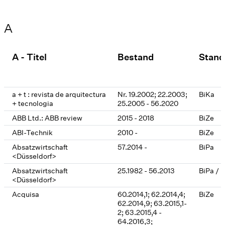
A
A - Titel
Bestand
Stand
a + t : revista de arquitectura
Nr. 19.2002; 22.2003;
BiKa
+ tecnologia
25.2005 - 56.2020
ABB Ltd.: ABB review
2015 - 2018
BiZe
ABI-Technik
2010 -
BiZe
Absatzwirtschaft
57.2014 -
BiPa
<Düsseldorf>
Absatzwirtschaft
25.1982 - 56.2013
BiPa / 
<Düsseldorf>
Acquisa
60.2014,1; 62.2014,4;
BiZe
62.2014,9; 63.2015,1-
2; 63.2015,4 -
64.2016,3;