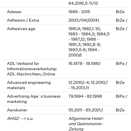
64.2016,5-11/12
Adesso
1999 - 2015
BiZe
Adhesion / Extra
2003/04(2004)
BiZe / 
Adhesives age
1981,4; 1982,1-10;
BiZe / 
1983 - 1984,3; 1984,5
- 1987,12; 1988 -
1991,3; 1992,8-9;
1993,5-6; 1994 -
2000,6
ADL-Verband für
16.1978 - 18.1980
BiPa / 
Informationsverarbeitung:
ADL-Nachrichten, Online
Advanced engineering
12.2010,1-4; 12.2010,7
BiZe
materials
- 15.2013,11
Advertising Age´s business
79.1994 - 82.1998
BiPa / 
marketing
Aerokurier
55.2011 - 65.2021,1
BiZe
AHGZ --> s.u.
Allgemeine Hotel-
und Gastronomie-
Zeitung