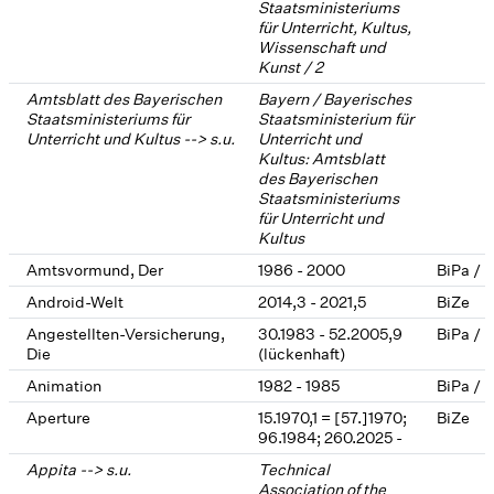
Staatsministeriums
für Unterricht, Kultus,
Wissenschaft und
Kunst / 2
Amtsblatt des Bayerischen
Bayern / Bayerisches
Staatsministeriums für
Staatsministerium für
Unterricht und Kultus --> s.u.
Unterricht und
Kultus: Amtsblatt
des Bayerischen
Staatsministeriums
für Unterricht und
Kultus
Amtsvormund, Der
1986 - 2000
BiPa / 
Android-Welt
2014,3 - 2021,5
BiZe
Angestellten-Versicherung,
30.1983 - 52.2005,9
BiPa / 
Die
(lückenhaft)
Animation
1982 - 1985
BiPa / 
Aperture
15.1970,1 = [57.]1970;
BiZe
96.1984; 260.2025 -
Appita --> s.u.
Technical
Association of the