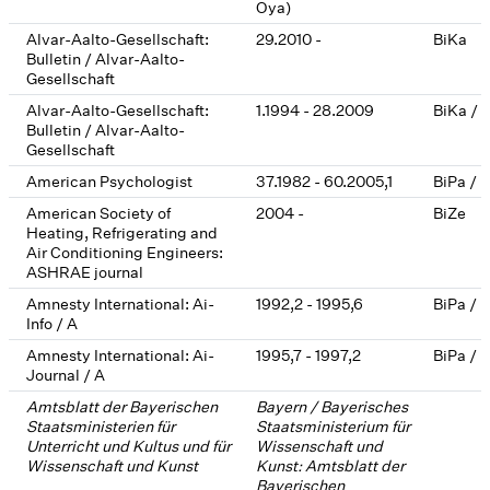
Oya)
Alvar-Aalto-Gesellschaft:
29.2010 -
BiKa
Bulletin / Alvar-Aalto-
Gesellschaft
Alvar-Aalto-Gesellschaft:
1.1994 - 28.2009
BiKa / 
Bulletin / Alvar-Aalto-
Gesellschaft
American Psychologist
37.1982 - 60.2005,1
BiPa / 
American Society of
2004 -
BiZe
Heating, Refrigerating and
Air Conditioning Engineers:
ASHRAE journal
Amnesty International: Ai-
1992,2 - 1995,6
BiPa / 
Info / A
Amnesty International: Ai-
1995,7 - 1997,2
BiPa / 
Journal / A
Amtsblatt der Bayerischen
Bayern / Bayerisches
Staatsministerien für
Staatsministerium für
Unterricht und Kultus und für
Wissenschaft und
Wissenschaft und Kunst
Kunst: Amtsblatt der
Bayerischen