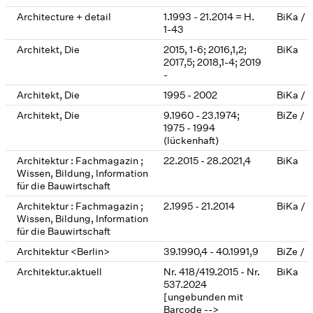
Architecture + detail
1.1993 - 21.2014 = H.
BiKa / 
1-43
Architekt, Die
2015, 1-6; 2016,1,2;
BiKa
2017,5; 2018,1-4; 2019
-
Architekt, Die
1995 - 2002
BiKa / 
Architekt, Die
9.1960 - 23.1974;
BiZe / 
1975 - 1994
(lückenhaft)
Architektur : Fachmagazin ;
22.2015 - 28.2021,4
BiKa
Wissen, Bildung, Information
für die Bauwirtschaft
Architektur : Fachmagazin ;
2.1995 - 21.2014
BiKa / 
Wissen, Bildung, Information
für die Bauwirtschaft
Architektur <Berlin>
39.1990,4 - 40.1991,9
BiZe / 
Architektur.aktuell
Nr. 418/419.2015 - Nr.
BiKa
537.2024
[ungebunden mit
Barcode -->