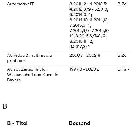
AutomotiveIT
3.2011,12 - 4.2012,5;
BiZe
4.2012,8/9 - 5.2013;
6.2014,3-4;
6.2014,10; 6.2014,12;
7.2015,3-4;
7.2015,6/7; 7.2015,10-
12; 8.2016,6/7-8/9;
8.2016,11-12;
9.2017,3/4
AV video & multimedia
2000,7 - 2002,8
BiZe
producer
Aviso : Zeitschrift für
1997,3 - 2020,2
BiPa / 
Wissenschaft und Kunst in
Bayern
B
B - Titel
Bestand