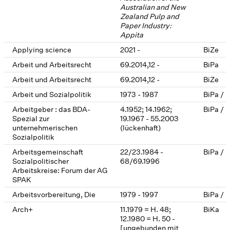
Australian and New
Zealand Pulp and
Paper Industry:
Appita
Applying science
2021 -
BiZe
Arbeit und Arbeitsrecht
69.2014,12 -
BiPa
Arbeit und Arbeitsrecht
69.2014,12 -
BiZe
Arbeit und Sozialpolitik
1973 - 1987
BiPa / 
Arbeitgeber : das BDA-
4.1952; 14.1962;
BiPa / 
Spezial zur
19.1967 - 55.2003
unternehmerischen
(lückenhaft)
Sozialpolitik
Arbeitsgemeinschaft
22/23.1984 -
BiPa / 
Sozialpolitischer
68/69.1996
Arbeitskreise: Forum der AG
SPAK
Arbeitsvorbereitung, Die
1979 - 1997
BiPa / 
Arch+
11.1979 = H. 48;
BiKa
12.1980 = H. 50 -
[ungebunden mit