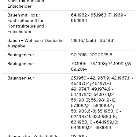
Konstrukteure und
Entscheider
Bauen mit Holz :
64.1962 - 65.1963; 71.1969 -
Fachzeitschrift für
96.1994
Konstrukteure und
Entscheider
Bauen + Wohnen / Deutsche
1.1946,1(Juli) - 36.1981
Ausgabe
Bauingenieur
90.2015 - 100.2025,8
Bauingenieur
70.1995 - 73.1998; 74.1999,7/8 -
89.2014
Bauingenieur
25.1950 - 42.1967,9; 42.1967,11 -
45.1970,4; 45.1970,6 -
49.1974,7; 49.1974,9 -
54.1979,10; 54.1979,12 -
56.1981,7; 56.1981,9-12;
57.1982,2 - 58.1983,4;
58.1983,6-8; 58.1983,10 -
62.1987,11; 63.1988,1-8;
63.1988,10 - 64.1989,10;
64.1989,12 - 69.1994
Baumeister : Zeitschrift für
112.2015 -