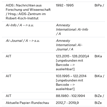
AIDS : Nachrichten aus
1992 - 1995
BiPa / 
Forschung und Wissenschaft
/ Hrsg.: AIDS-Zentrum im
Robert-Koch-Institut
Ai-Info / A --> s.u.
Amnesty
International: Ai-Info
/ A
Ai-Journal / A --> s.u.
Amnesty
International: Ai-
Journal / A
AIT
123.2015 - 128.2020,4
BiKa
[ungebunden mit
Barcode -->
ausleihbar!]
AIT
103.1995 – 122.2014
BiKa / 
[ungebunden mit
Barcode -->
ausleihbar!]
AIT
88.1980 - 102.1994
BiZe / 
Aktuelle Papier-Rundschau
2012,7 - 2019,9
BiZe