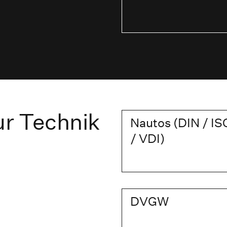
r Technik
Nautos (DIN / IS
/ VDI)
DVGW