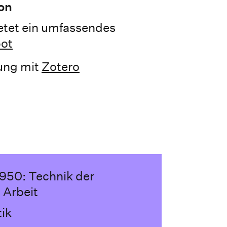
on
ietet ein umfassendes
ot
tung mit
Zotero
950: Technik der
 Arbeit
ik