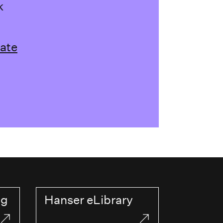
k
ate
og
Hanser eLibrary