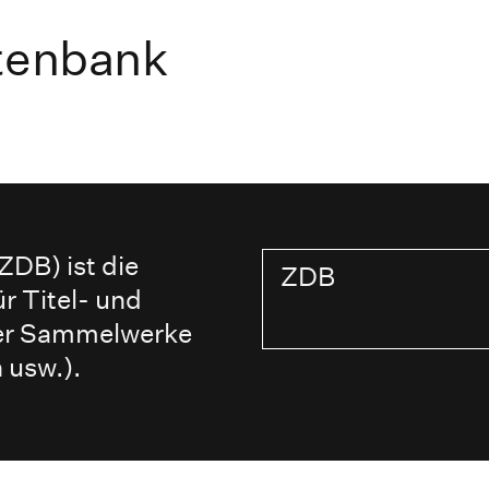
atenbank
ZDB) ist die
ZDB
r Titel- und
der Sammelwerke
 usw.).