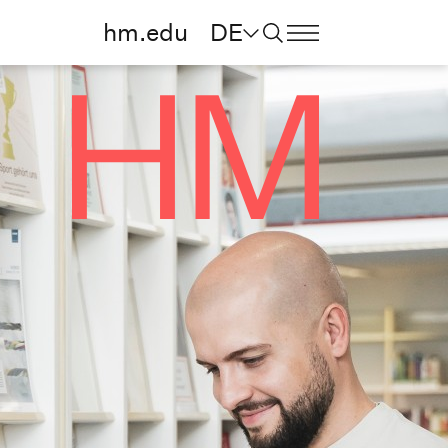
hm.edu
DE